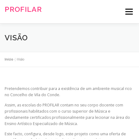
Saltar
PROFILAR
para
Menu
conteúdo
Projeto Filarmónico de Vila do Conde
HOME
SOBRE
ESCOLAS
EQUIPA
PRÉ-INSCRIÇÕES
VISÃO
NOTÍCIAS
PARCEIROS
FAQS
Início
»
Visão
Pretendemos contribuir para a existência de um ambiente musical rico
no Concelho de Vila do Conde.
Assim, as escolas do PROFILAR contam no seu corpo docente com
profissionais habilitados com o curso superior de Música e
devidamente certificados profissionalmente para lecionar na área do
Ensino Artístico Especializado de Música.
Este facto, configura, desde logo, este projeto como uma oferta de